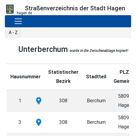
Straßenverzeichnis der Stadt Hagen
hagen.de
A - Z
Unterberchum
wurde in die Zwischenablage kopiert!
Statistischer
PLZ,
Hausnummer
Stadtteil
Bezirk
Gemeind
58093
1
308
Berchum
Hagen
58093
3
308
Berchum
Hagen