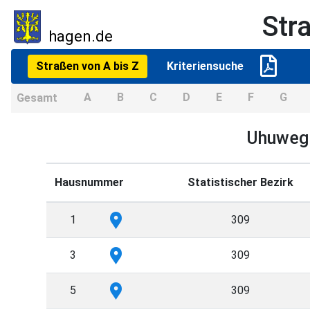
Str
hagen.de
(current)
Straßen von A bis Z
Kriteriensuche
A
B
C
D
E
F
G
Gesamt
Uhuwe
Hausnummer
Statistischer Bezirk
1
309
3
309
5
309