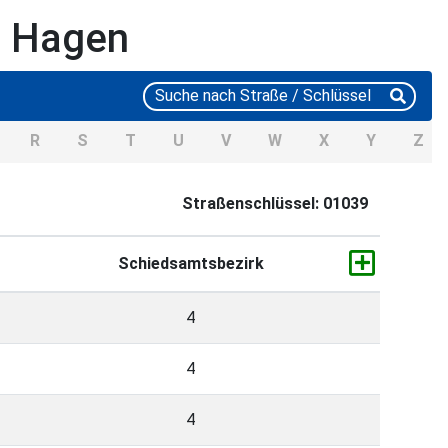
t Hagen
R
S
T
U
V
W
X
Y
Z
Straßenschlüssel: 01039
Schiedsamtsbezirk
4
4
4