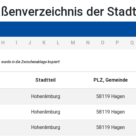
aßenverzeichnis der Stad
H
I
J
K
L
M
N
O
P
Q
g
wurde in die Zwischenablage kopiert!
Stadtteil
PLZ, Gemeinde
Hohenlimburg
58119 Hagen
Hohenlimburg
58119 Hagen
Hohenlimburg
58119 Hagen