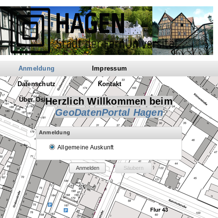
Anmeldung
Impressum
Datenschutz
Kontakt
Über Osiris
Herzlich Willkommen beim
GeoDatenPortal Hagen
Anmeldung
Allgemeine Auskunft
Anmelden
Säubern