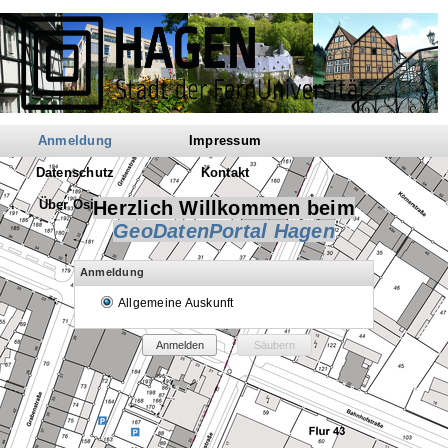
Anmeldung
Impressum
Datenschutz
Kontakt
Über Osiris
Herzlich Willkommen beim
GeoDatenPortal Hagen
Anmeldung
Allgemeine Auskunft
Anmelden
Säubern