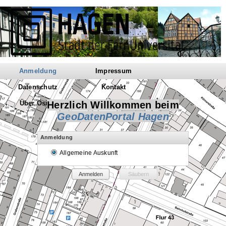
Anmeldung
Impressum
Datenschutz
Kontakt
Über Osiris
Herzlich Willkommen beim
GeoDatenPortal Hagen
Anmeldung
Allgemeine Auskunft
Anmelden
Säubern